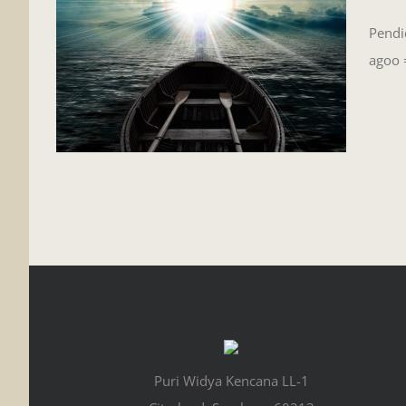
Pendi
agoo 
Puri Widya Kencana LL-1