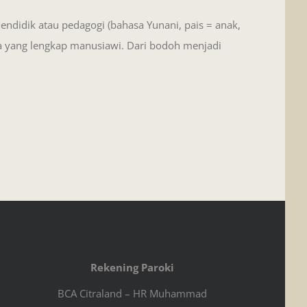
didik atau pedagogi (bahasa Yunani, pais = anak,
 yang lengkap manusiawi. Dari bodoh menjadi
Rekening Paroki
BCA Citraland – HR Muhammad