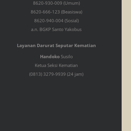
8620-930-009 (Umum)
8620-666-123 (Beasiswa)
8620-940-004 (Sosial)
a.n. BGKP Santo Yakobus
Layanan Darurat Seputar Kematian
Handoko
Susilo
Ketua Seksi Kematian
(0813) 3279-9939 (24 jam)