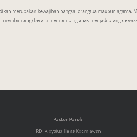
dikan merupakan kewajiban bangsa, orangtua maupun agama. Men
= membimbing) berarti membimbing anak menjadi orang dewasa
Pastor Paroki
RD.
Aloysius
Hans
Koerniawan