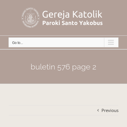
Skip
to
content
Go to...
buletin 576 page 2
Previous