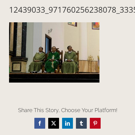
12439033_971760256238078_333
Share This Story, Choose Your Platform!
Facebook
X
LinkedIn
Tumblr
Pinterest