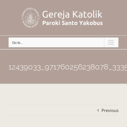
Skip
to
content
Go to...
12439033_971760256238078_333
Previous