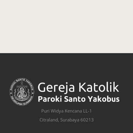
Puri Widya Kencana LL-1
Citraland, Surabaya 60213