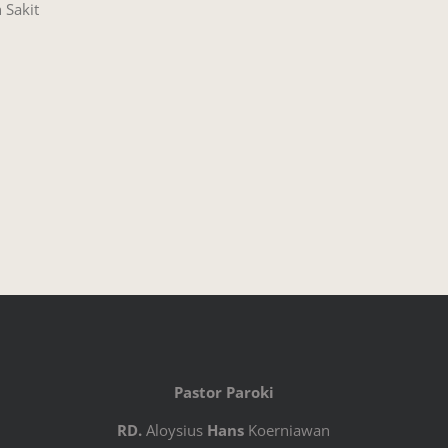
 Sakit
Pastor Paroki
RD.
Aloysius
Hans
Koerniawan