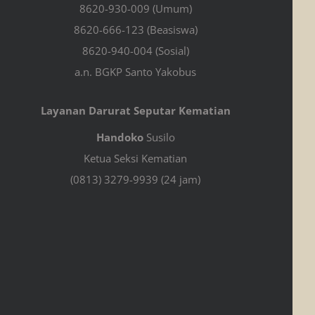
8620-930-009 (Umum)
8620-666-123 (Beasiswa)
8620-940-004 (Sosial)
a.n. BGKP Santo Yakobus
Layanan Darurat Seputar Kematian
Handoko
Susilo
Ketua Seksi Kematian
(0813) 3279-9939 (24 jam)