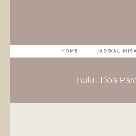
Skip
to
content
HOME
JADWAL MIS
Buku Doa Paro