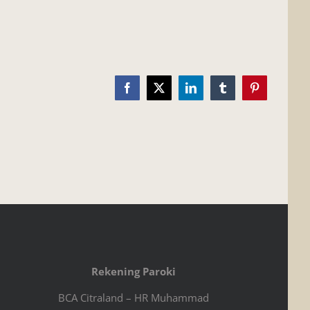
Facebook
X
LinkedIn
Tumblr
Pinterest
Rekening Paroki
BCA Citraland – HR Muhammad