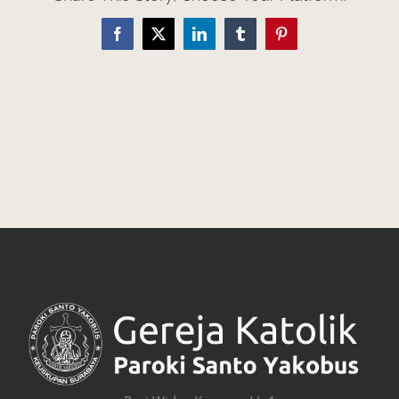
Facebook
X
LinkedIn
Tumblr
Pinterest