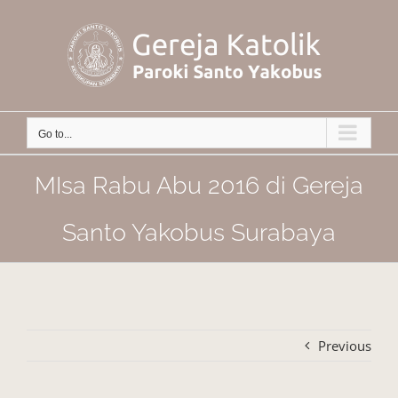
Skip
to
content
Go to...
MIsa Rabu Abu 2016 di Gereja
Santo Yakobus Surabaya
Previous