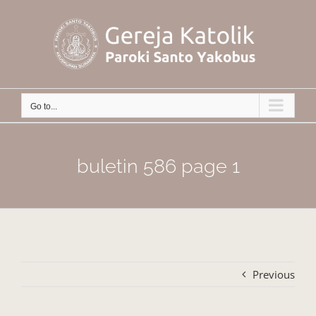
Skip
to
content
Go to...
buletin 586 page 1
Previous