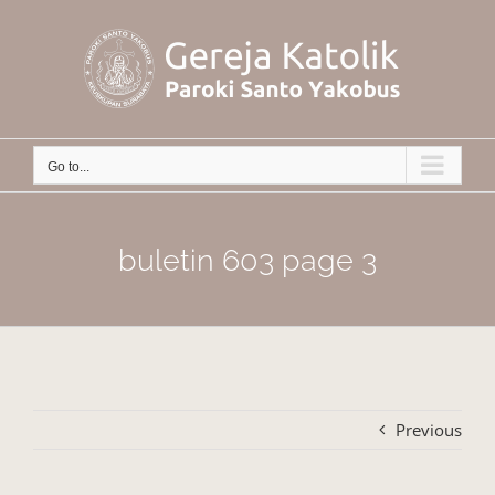
Skip
to
content
Go to...
buletin 603 page 3
Previous