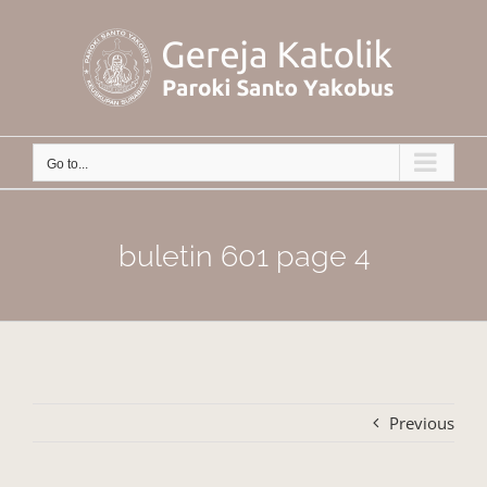
Skip
to
content
Go to...
buletin 601 page 4
Previous