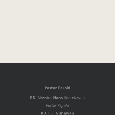
Pastor Paroki
RD.
Aloysius
Hans
Koerniawan
Pastor Kepala
RD.
F.X.
Gunawan