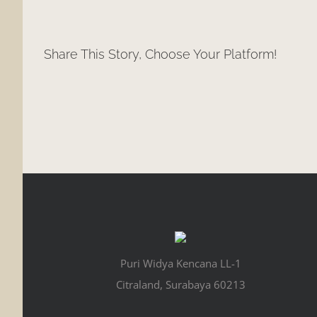
Share This Story, Choose Your Platform!
Puri Widya Kencana LL-1
Citraland, Surabaya 60213