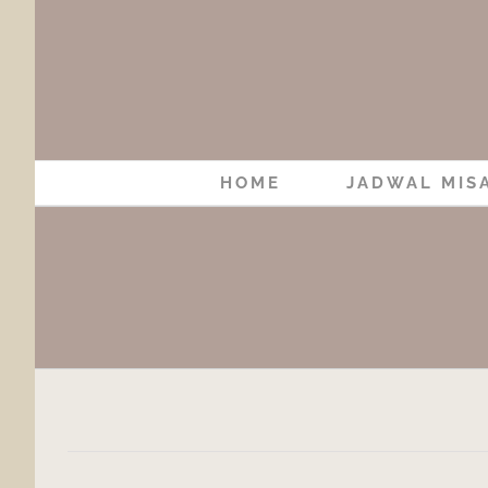
Skip
to
content
HOME
JADWAL MIS