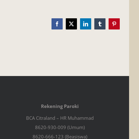
Facebook
X
LinkedIn
Tumblr
Pinterest
Rekening Paroki
BCA Citraland – HR Muhammad
8620-930-009 (Umum)
8620-666-123 (Beasiswa)