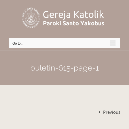
Skip
to
content
Go to...
buletin-615-page-1
Previous