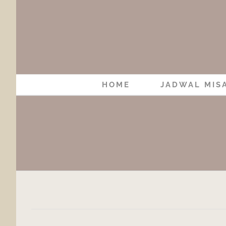
Skip
to
content
HOME
JADWAL MIS