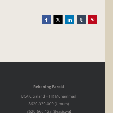
Facebook
X
LinkedIn
Tumblr
Pinterest
Rekening Paroki
BCA Citraland – HR Muhammad
8620-930-009 (Umum)
8620-666-123 (Beasiswa)