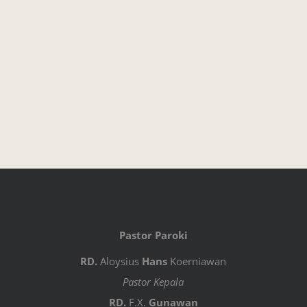
Pastor Paroki
RD.
Aloysius
Hans
Koerniawan
Pastor Kepala
RD.
F.X.
Gunawan