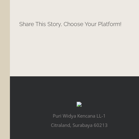
Share This Story, Choose Your Platform!
Puri Widya Kencana LL-1
Citraland, Surabaya 60213