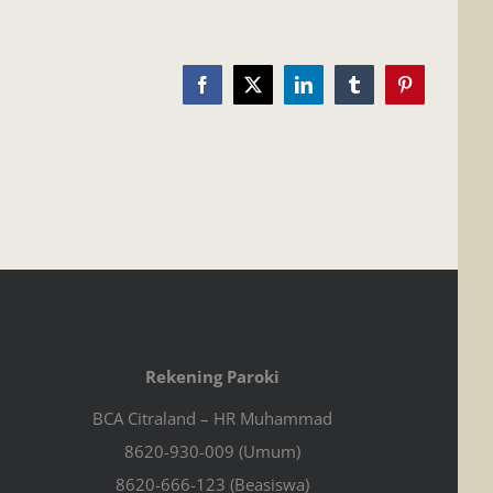
Facebook
X
LinkedIn
Tumblr
Pinterest
Rekening Paroki
BCA Citraland – HR Muhammad
8620-930-009 (Umum)
8620-666-123 (Beasiswa)