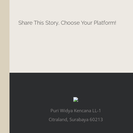
Share This Story, Choose Your Platform!
Puri Widya Kencana LL-1
Citraland, Surabaya 60213