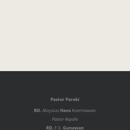
Pastor Paroki
RD.
Aloysius
Hans
Koerniawan
Pastor Kepala
RD.
F.X.
Gunawan