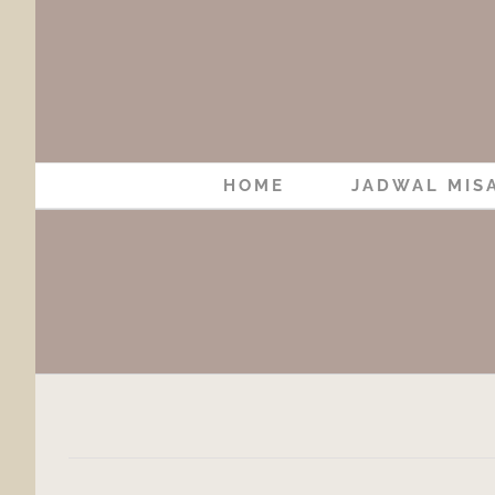
Skip
to
content
HOME
JADWAL MIS