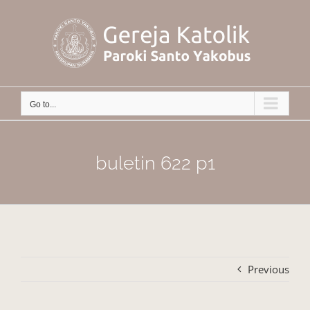
Skip
to
content
Go to...
buletin 622 p1
Previous