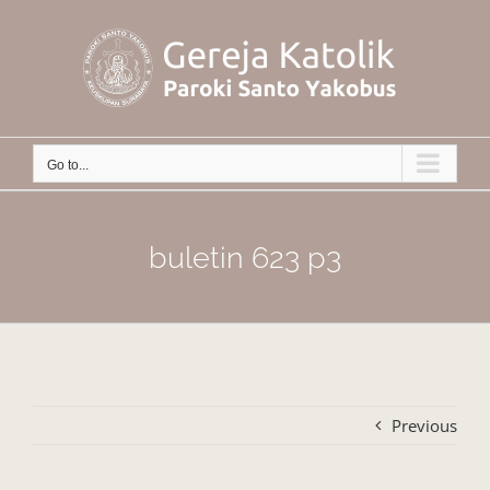
Skip
to
content
Go to...
buletin 623 p3
Previous