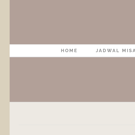
Skip
to
content
HOME
JADWAL MIS