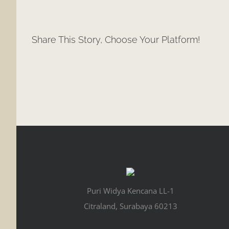
Share This Story, Choose Your Platform!
Puri Widya Kencana LL-1
Citraland, Surabaya 60213