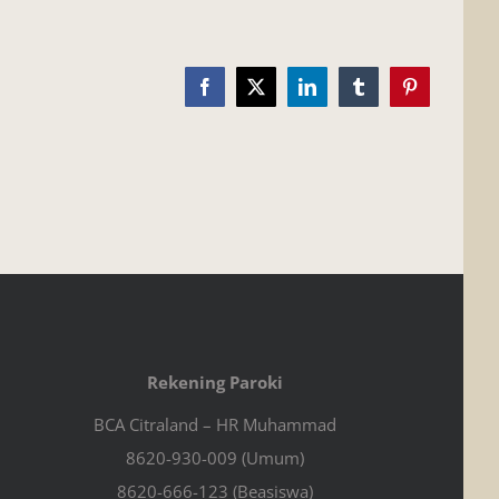
Facebook
X
LinkedIn
Tumblr
Pinterest
Rekening Paroki
BCA Citraland – HR Muhammad
8620-930-009 (Umum)
8620-666-123 (Beasiswa)