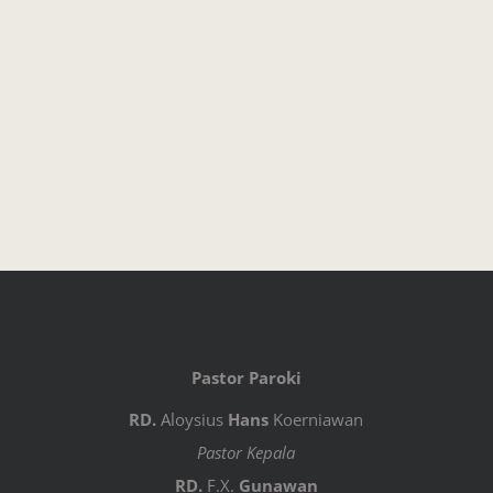
Pastor Paroki
RD.
Aloysius
Hans
Koerniawan
Pastor Kepala
RD.
F.X.
Gunawan