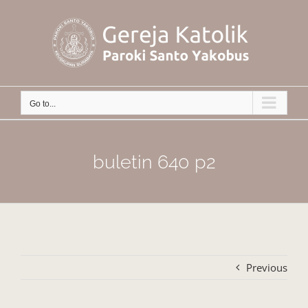
Skip
to
content
Go to...
buletin 640 p2
Previous