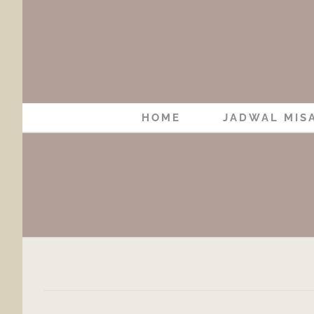
Skip
to
content
HOME
JADWAL MIS