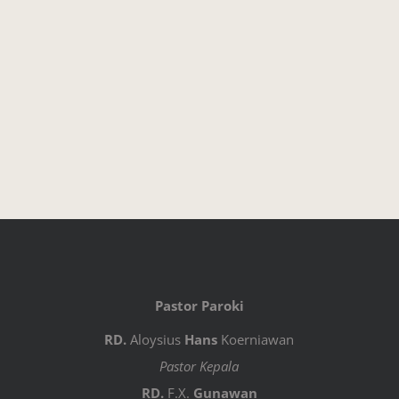
Pastor Paroki
RD.
Aloysius
Hans
Koerniawan
Pastor Kepala
RD.
F.X.
Gunawan