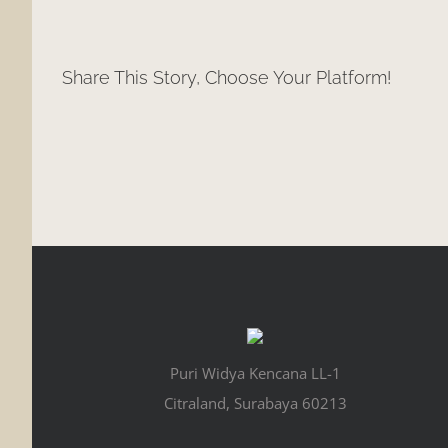
Share This Story, Choose Your Platform!
Puri Widya Kencana LL-1
Citraland, Surabaya 60213