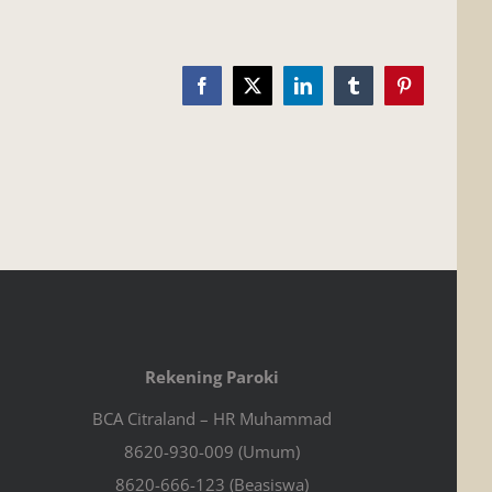
Facebook
X
LinkedIn
Tumblr
Pinterest
Rekening Paroki
BCA Citraland – HR Muhammad
8620-930-009 (Umum)
8620-666-123 (Beasiswa)