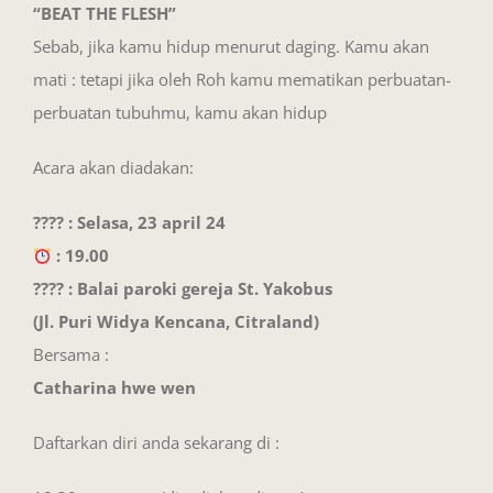
“BEAT THE FLESH”
Sebab, jika kamu hidup menurut daging. Kamu akan
mati : tetapi jika oleh Roh kamu mematikan perbuatan-
perbuatan tubuhmu, kamu akan hidup
Acara akan diadakan:
???? : Selasa, 23 april 24
: 19.00
???? : Balai paroki gereja St. Yakobus
(Jl. Puri Widya Kencana, Citraland)
Bersama :
Catharina hwe wen
Daftarkan diri anda sekarang di :