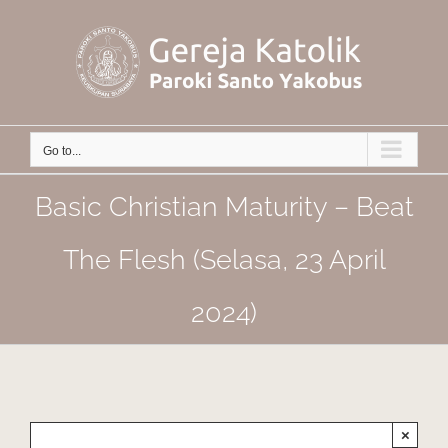
Skip
to
content
Go to...
Basic Christian Maturity – Beat
The Flesh (Selasa, 23 April
2024)
×