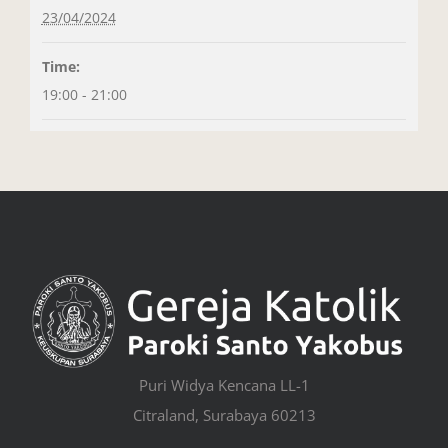
23/04/2024
Time:
19:00 - 21:00
Puri Widya Kencana LL-1
Citraland, Surabaya 60213