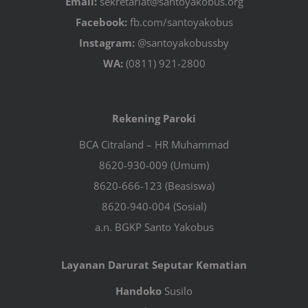
Email:
sekretariat@santoyakobus.org
Facebook:
fb.com/santoyakobus
Instagram:
@santoyakobussby
WA:
(0811) 921-2800
Rekening Paroki
BCA Citraland – HR Muhammad
8620-930-009 (Umum)
8620-666-123 (Beasiswa)
8620-940-004 (Sosial)
a.n. BGKP Santo Yakobus
Layanan Darurat Seputar Kematian
Handoko
Susilo