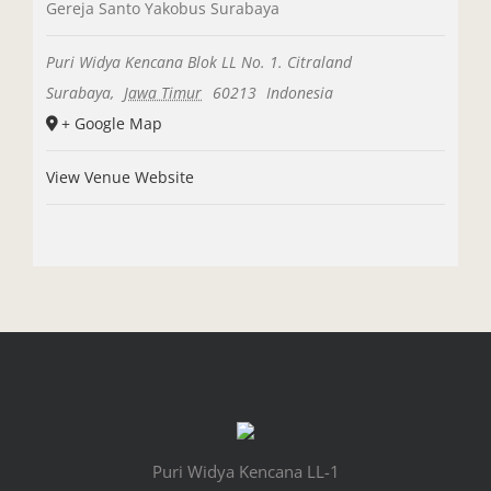
Gereja Santo Yakobus Surabaya
Puri Widya Kencana Blok LL No. 1. Citraland
Surabaya
,
Jawa Timur
60213
Indonesia
+ Google Map
View Venue Website
Puri Widya Kencana LL-1