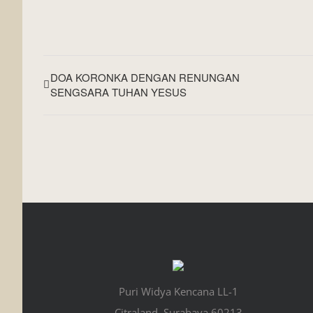
DOA KORONKA DENGAN RENUNGAN
SENGSARA TUHAN YESUS
Puri Widya Kencana LL-1
Citraland, Surabaya 60213