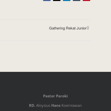
Gathering Rekat Junior
Pastor Paroki
RD.
Aloysius
Hans
Koerniawan