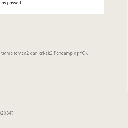
has passed.
/10/2021 @ 15:45
-
17:30
 bersama teman2 dan kakak2 Pendamping YCK.
02034?