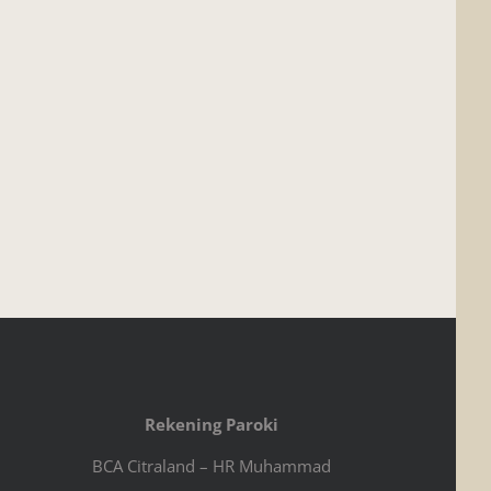
Rekening Paroki
BCA Citraland – HR Muhammad