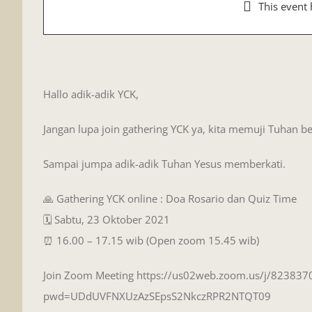
This event 
Doa Rosario dan Quiz Time
23
Hallo adik-adik YCK,
Jangan lupa join gathering YCK ya, kita memuji Tuhan
Sampai jumpa adik-adik Tuhan Yesus memberkati.
🙏 Gathering YCK online : Doa Rosario dan Quiz Time
🗓️ Sabtu, 23 Oktober 2021
⏰ 16.00 – 17.15 wib (Open zoom 15.45 wib)
Join Zoom Meeting https://us02web.zoom.us/j/823837
pwd=UDdUVFNXUzAzSEpsS2NkczRPR2NTQT09