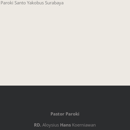
4 Paroki Santo Yakobus Surabaya
Pastor Paroki
RD.
Aloysius
Hans
Koerniawan