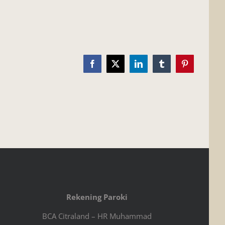
Facebook
X
LinkedIn
Tumblr
Pinterest
Rekening Paroki
BCA Citraland – HR Muhammad