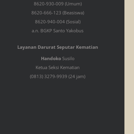
8620-930-009 (Umum)
8620-666-123 (Beasiswa)
8620-940-004 (Sosial)
a.n. BGKP Santo Yakobus
Layanan Darurat Seputar Kematian
Handoko
Susilo
Ketua Seksi Kematian
(0813) 3279-9939 (24 jam)