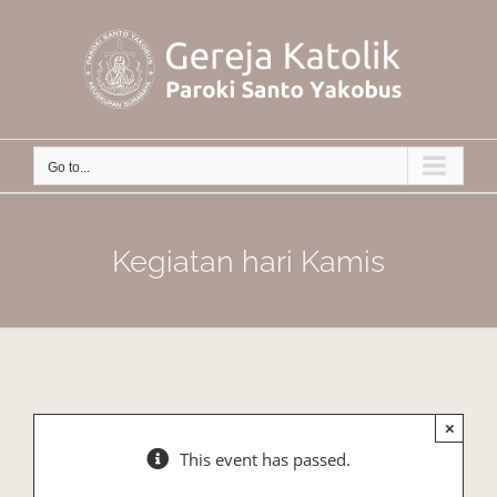
Skip
to
content
Go to...
Kegiatan hari Kamis
×
This event has passed.