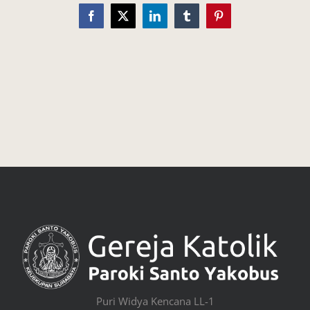
Facebook
X
LinkedIn
Tumblr
Pinterest
Puri Widya Kencana LL-1