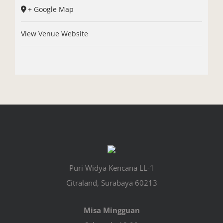
+ Google Map
View Venue Website
Puri Widya Kencana LL-1
Citraland, Surabaya 60213
Misa Mingguan