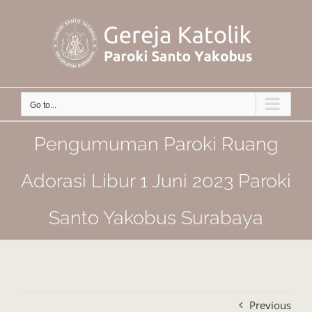
Skip
to
content
Go to...
Pengumuman Paroki Ruang
Adorasi Libur 1 Juni 2023 Paroki
Santo Yakobus Surabaya
Previous