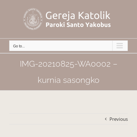
Skip
to
content
Go to...
IMG-20210825-WA0002 –
kurnia sasongko
Previous