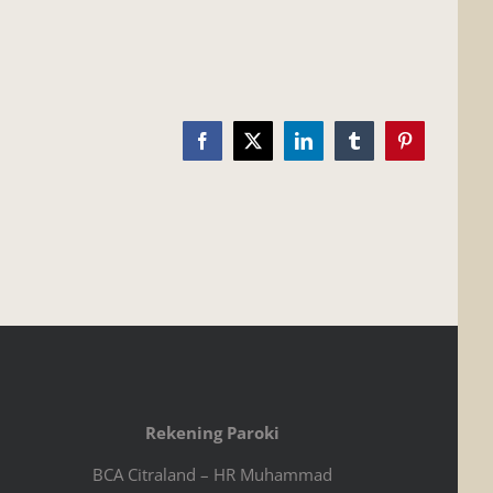
Facebook
X
LinkedIn
Tumblr
Pinterest
Rekening Paroki
BCA Citraland – HR Muhammad