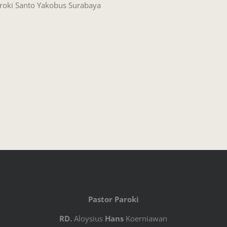
roki Santo Yakobus Surabaya
Pastor Paroki
RD.
Aloysius
Hans
Koerniawan