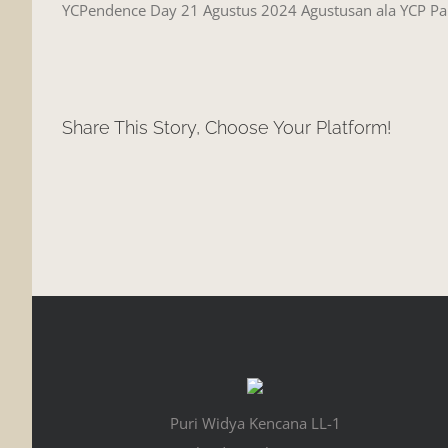
YCPendence Day 21 Agustus 2024 Agustusan ala YCP Pa
Share This Story, Choose Your Platform!
Puri Widya Kencana LL-1