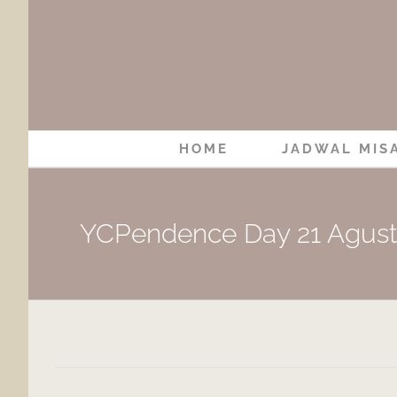
Skip
to
content
HOME
JADWAL MIS
YCPendence Day 21 Agust