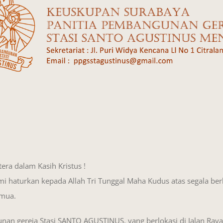
era dalam Kasih Kristus !
mi haturkan kepada Allah Tri Tunggal Maha Kudus atas segala ber
emua.
n gereja Stasi SANTO AGUSTINUS, yang berlokasi di Jalan Raya 