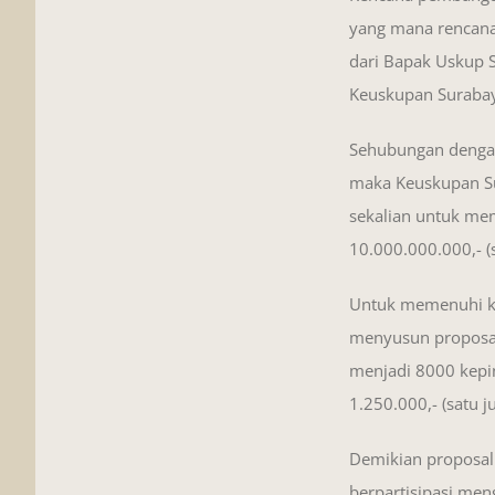
yang mana rencana 
dari Bapak Uskup 
Keuskupan Suraba
Sehubungan dengan
maka Keuskupan Su
sekalian untuk me
10.000.000.000,- (
Untuk memenuhi ke
menyusun proposal
menjadi 8000 kepin
1.250.000,- (satu j
Demikian proposal 
berpartisipasi me