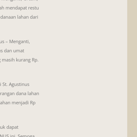
lah mendapat restu
danaan lahan dari
us – Menganti,
us dan umat
 masih kurang Rp.
St. Agustinus
rangan dana lahan
 lahan menjadi Rp
tuk dapat
INUS ini. Semoga