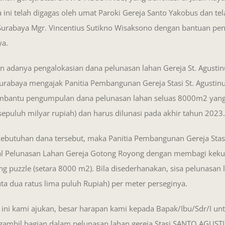
ini telah digagas oleh umat Paroki Gereja Santo Yakobus dan te
Surabaya Mgr. Vincentius Sutikno Wisaksono dengan bantuan pen
ya.
 adanya pengalokasian dana pelunasan lahan Gereja St. Agustin
rabaya mengajak Panitia Pembangunan Gereja Stasi St. Agustin
mbantu pengumpulan dana pelunasan lahan seluas 8000m2 yang
sepuluh milyar rupiah) dan harus dilunasi pada akhir tahun 2023.
butuhan dana tersebut, maka Panitia Pembangunan Gereja Stasi 
 Pelunasan Lahan Gereja Gotong Royong dengan membagi keku
g puzzle (setara 8000 m2). Bila disederhanakan, sisa pelunasan
uta dua ratus lima puluh Rupiah) per meter perseginya.
ini kami ajukan, besar harapan kami kepada Bapak/Ibu/Sdr/I un
ngambil bagian dalam pelunasan lahan gereja Stasi SANTO AGUST