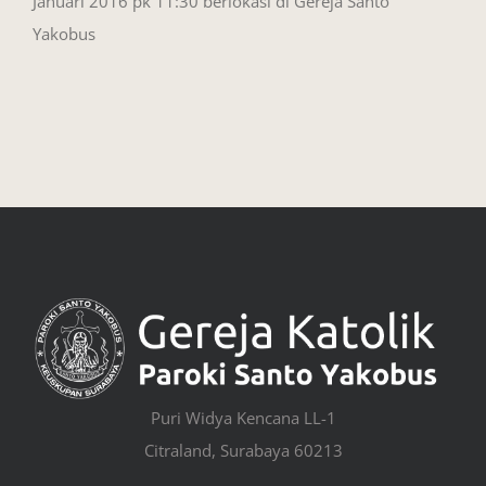
Januari 2016 pk 11:30 berlokasi di Gereja Santo
Yakobus
Puri Widya Kencana LL-1
Citraland, Surabaya 60213