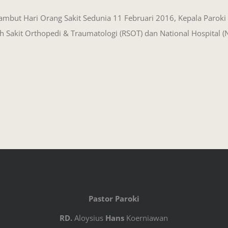
mbut Hari Orang Sakit Sedunia 11 Februari 2016, Kepala Paroki
 Sakit Orthopedi & Traumatologi (RSOT) dan National Hospital 
Pastor Paroki
RD.
Aloysius
Hans
Koerniawan