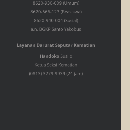
8620-930-009 (Umum)
8620-666-123 (Beasiswa)
8620-940-004 (Sosial)
a.n. BGKP Santo Yakobus
Layanan Darurat Seputar Kematian
Handoko
Susilo
Ketua Seksi Kematian
(0813) 3279-9939 (24 jam)