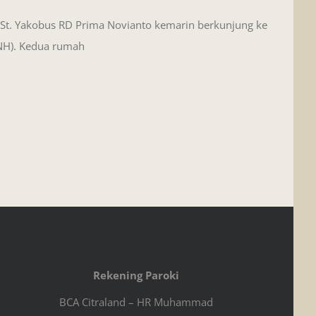
 St. Yakobus RD Prima Novianto kemarin berkunjung ke
(NH). Kedua rumah
Rekening Paroki
BCA Citraland – HR Muhammad