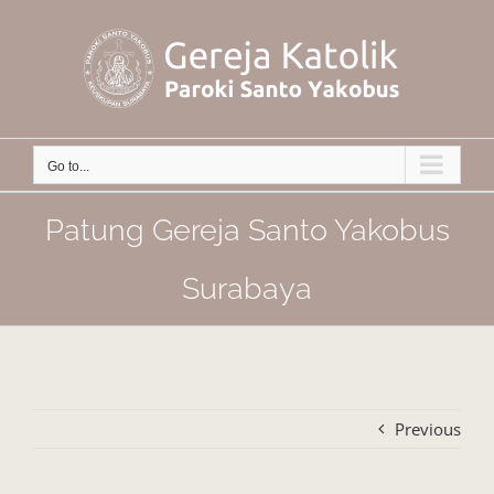
Skip
to
content
Go to...
Patung Gereja Santo Yakobus
Surabaya
Previous