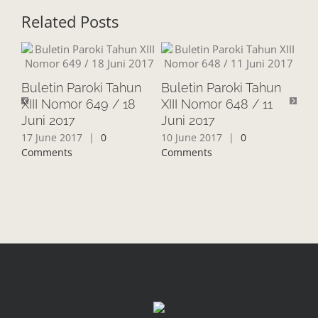
Related Posts
Buletin Paroki Tahun
Buletin Paroki Tahun
Bu
XIII Nomor 649 / 18
XIII Nomor 648 / 11
XII
Juni 2017
Juni 2017
20
17 June 2017
|
0
10 June 2017
|
0
3 J
Comments
Comments