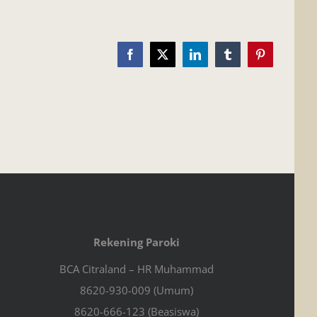
Facebook
X
LinkedIn
Tumblr
Pinterest
Rekening Paroki
BCA Citraland – HR Muhammad
8620-930-009 (Umum)
8620-666-123 (Beasiswa)