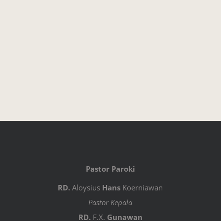
Pastor Paroki
RD.
Aloysius
Hans
Koerniawan
Pastor Kepala
RD.
F.X.
Gunawan