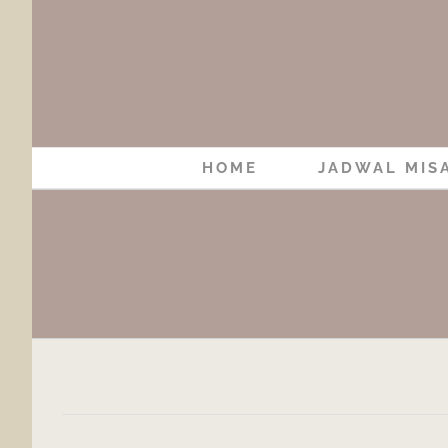
Skip
to
content
HOME
JADWAL MIS