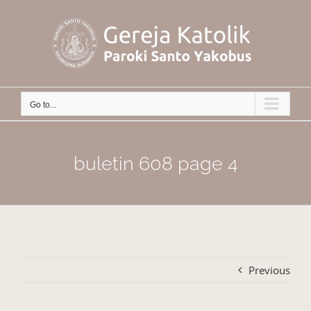
Skip
to
content
Go to...
buletin 608 page 4
Previous