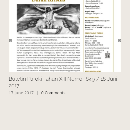
Buletin Paroki Tahun XIII Nomor 649 / 18 Juni
Bul
2017
20
17 June 2017
|
0 Comments
10 