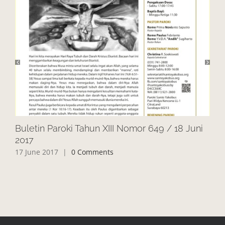
Buletin Paroki Tahun XIII Nomor 649 / 18 Juni
Bul
2017
20
17 June 2017
|
0 Comments
10 