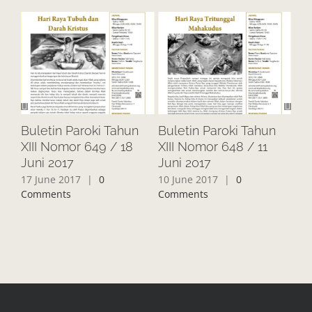
Buletin Paroki Tahun
Buletin Paroki Tahun
Bu
XIII Nomor 649 / 18
XIII Nomor 648 / 11
XII
Juni 2017
Juni 2017
20
17 June 2017
|
0
10 June 2017
|
0
3 J
Comments
Comments