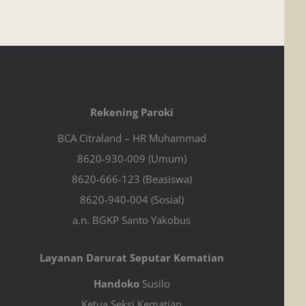
Rekening Paroki
BCA Citraland – HR Muhammad
8620-930-009 (Umum)
8620-666-123 (Beasiswa)
8620-940-004 (Sosial)
a.n. BGKP Santo Yakobus
Layanan Darurat Seputar Kematian
Handoko
Susilo
Ketua Seksi Kematian