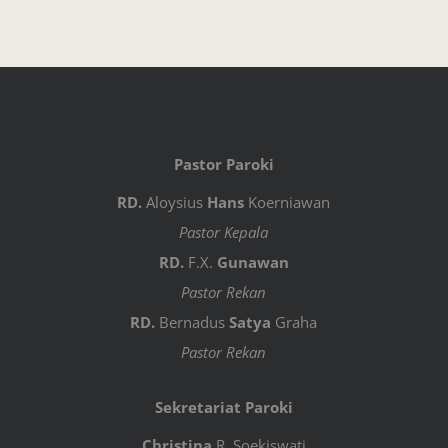
Pastor Paroki
RD.
Aloysius
Hans
Koerniawan
Pastor Kepala
RD.
F.X.
Gunawan
Pastor Rekan
RD.
Bernadus
Satya
Graha
Pastor Rekan
Sekretariat Paroki
Christina
R. Soekiswati