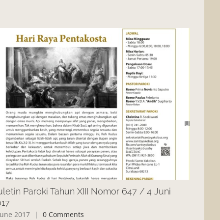
letin Paroki Tahun XIII Nomor 647 / 4 Juni
Buleti
017
2017
June 2017
|
0 Comments
27 May 