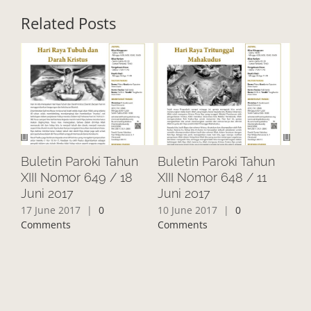
Related Posts
Buletin Paroki Tahun
Buletin Paroki Tahun
Bu
XIII Nomor 649 / 18
XIII Nomor 648 / 11
XII
Juni 2017
Juni 2017
20
17 June 2017
|
0
10 June 2017
|
0
3 J
Comments
Comments