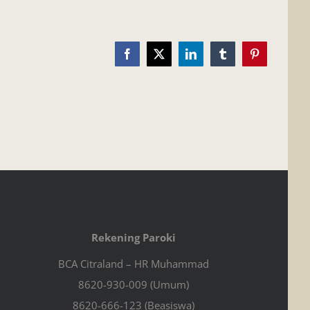
Facebook
X
LinkedIn
Tumblr
Pinterest
Rekening Paroki
BCA Citraland – HR Muhammad
8620-930-009 (Umum)
8620-666-123 (Beasiswa)