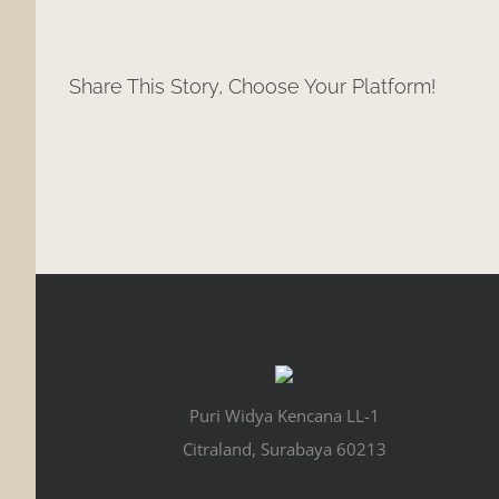
Share This Story, Choose Your Platform!
Puri Widya Kencana LL-1
Citraland, Surabaya 60213