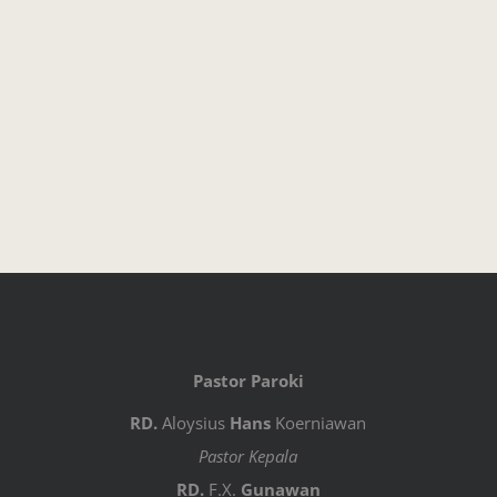
Pastor Paroki
RD.
Aloysius
Hans
Koerniawan
Pastor Kepala
RD.
F.X.
Gunawan