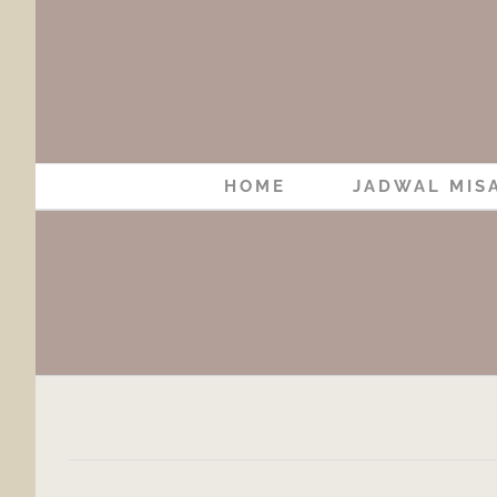
Skip
to
content
HOME
JADWAL MIS