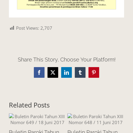
Post Views:
2,707
Share This Story, Choose Your Platform!
Facebook
X
LinkedIn
Tumblr
Pinterest
Related Posts
Buletin Paroki Tahun
Buletin Paroki Tahun
Bu