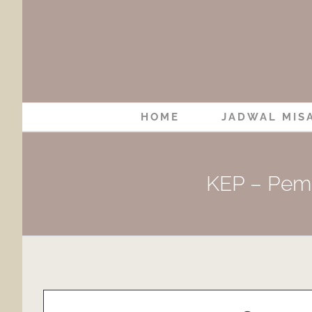
Skip
to
content
HOME
JADWAL MIS
KEP – Pemb