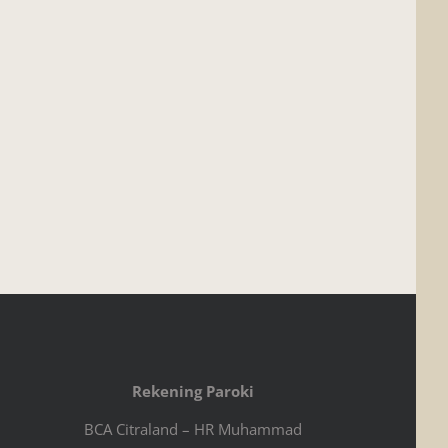
Rekening Paroki
BCA Citraland – HR Muhammad