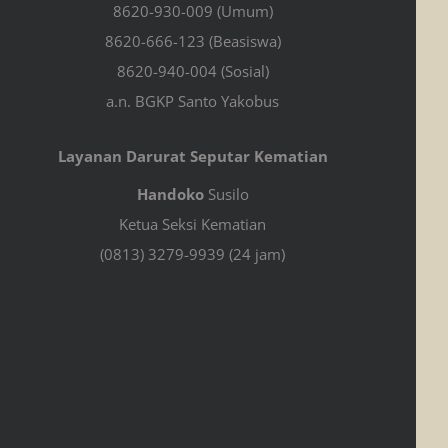
8620-930-009 (Umum)
8620-666-123 (Beasiswa)
8620-940-004 (Sosial)
a.n. BGKP Santo Yakobus
Layanan Darurat Seputar Kematian
Handoko
Susilo
Ketua Seksi Kematian
(0813) 3279-9939 (24 jam)