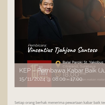
KEP – Pembawa Kabar Baik (J
15/11/2024 @ 08:00
-
17:00
Setiap orang berhak menerima pewartaan kabar baik te