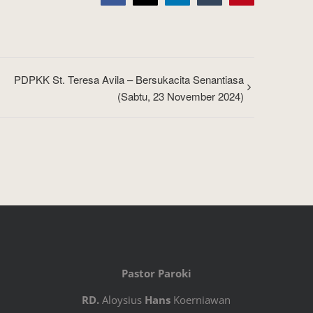
PDPKK St. Teresa Avila – Bersukacita Senantiasa
(Sabtu, 23 November 2024)
Pastor Paroki
RD.
Aloysius
Hans
Koerniawan