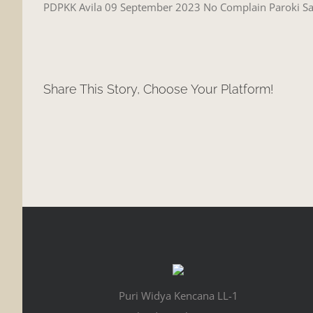
PDPKK Avila 09 September 2023 No Complain Paroki S
Share This Story, Choose Your Platform!
Puri Widya Kencana LL-1