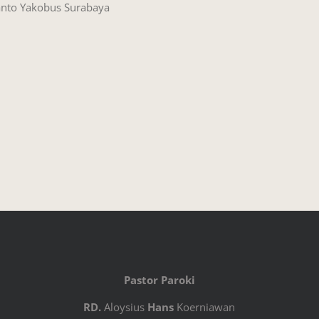
anto Yakobus Surabaya
Pastor Paroki
RD.
Aloysius
Hans
Koerniawan