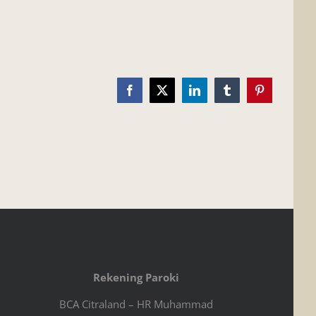
Facebook
X
LinkedIn
Tumblr
Pinterest
Rekening Paroki
BCA Citraland – HR Muhammad