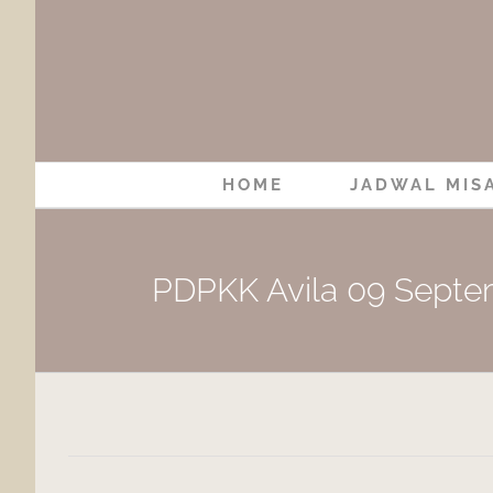
Skip
to
content
HOME
JADWAL MIS
PDPKK Avila 09 Septe