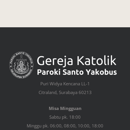
Puri Widya Kencana LL-1
Citraland, Surabaya 60213
Misa Mingguan
Sabtu pk. 18:00
Minggu pk. 06:00, 08:00, 10:00, 18:00