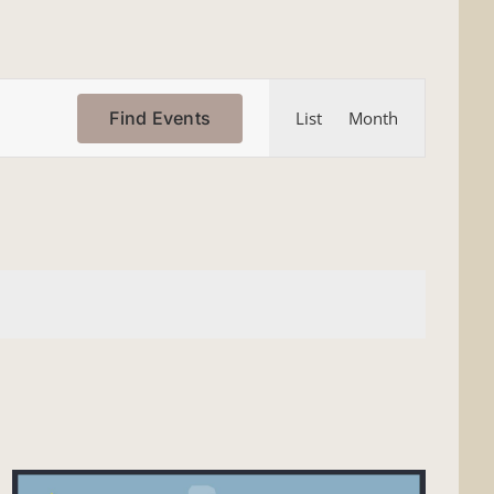
Event
Find Events
List
Month
Views
Navigation