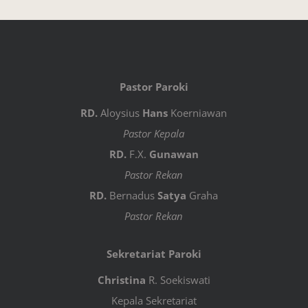
Pastor Paroki
RD.
Aloysius
Hans
Koerniawan
Pastor Kepala
RD.
F.X.
Gunawan
Pastor Rekan
RD.
Bernadus
Satya
Graha
Pastor Rekan
Sekretariat Paroki
Christina
R. Soekiswati
Kepala Sekretariat