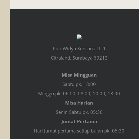
Puri Widya Kencana LL-1
Citraland, Surabaya 60213
Misa Mingguan
Sabtu pk. 18:00
Minggu pk. 06:00, 08:00, 10:00, 18:00
Misa Harian
Senin-Sabtu pk. 05:30
Jumat Pertama
Hari Jumat pertama setiap bulan pk. 05:30