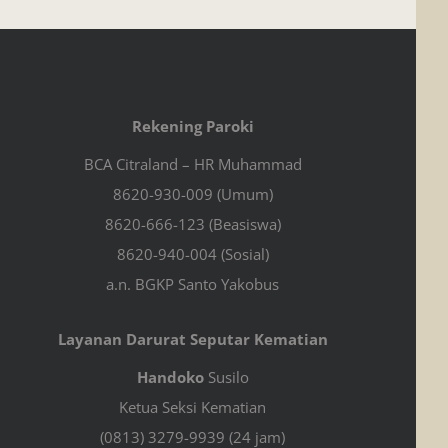
Rekening Paroki
BCA Citraland – HR Muhammad
8620-930-009 (Umum)
8620-666-123 (Beasiswa)
8620-940-004 (Sosial)
a.n. BGKP Santo Yakobus
Layanan Darurat Seputar Kematian
Handoko
Susilo
Ketua Seksi Kematian
(0813) 3279-9939 (24 jam)