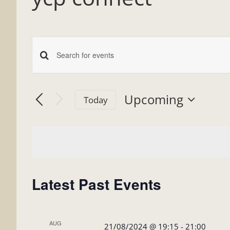
Enter
Events
Keyword.
Search
Search
Upcoming
Today
and
for
Select
date.
Events
Views
by
Navigation
Keyword.
Latest Past Events
AUG
21/08/2024 @ 19:15
-
21:00