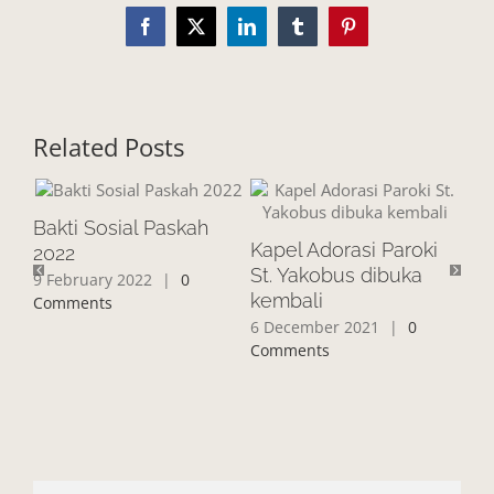
Facebook
X
LinkedIn
Tumblr
Pinterest
Related Posts
Bakti Sosial Paskah
Kapel Adorasi Paroki
2022
Ku
St. Yakobus dibuka
9 February 2022
|
0
Ra
kembali
Comments
Sa
6 December 2021
|
0
11 
Comments
Co