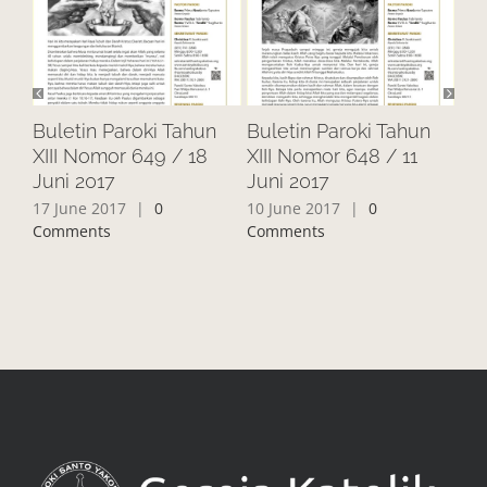
Buletin Paroki Tahun
Buletin Paroki Tahun
Bu
XIII Nomor 649 / 18
XIII Nomor 648 / 11
XII
Juni 2017
Juni 2017
20
17 June 2017
|
0
10 June 2017
|
0
3 J
Comments
Comments