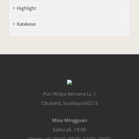
Highlight
Katekese
Puri Widya Kencana LL-1
Citraland, Surabaya 60213
Misa Mingguan
Sabtu pk. 18:00
Minggu pk. 06:00, 08:00, 10:00, 18:00