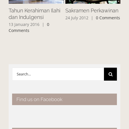
Tahun Kerahiman Ilahi
Sakramen Perkawinan
Pe
dan Indulgensi
Ke
24 July 2012
|
0 Comments
13 January 2016
|
0
2 J
Comments
Search
for:
Find us on Facebook