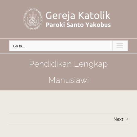
Skip
to
content
Go to...
Pendidikan Lengkap
Manusiawi
Next