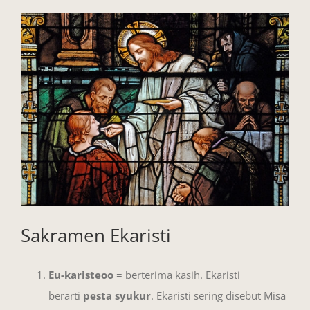
View
Larger
Image
Sakramen Ekaristi
Eu-karisteoo
= berterima kasih. Ekaristi
berarti
pesta syukur
. Ekaristi sering disebut Misa