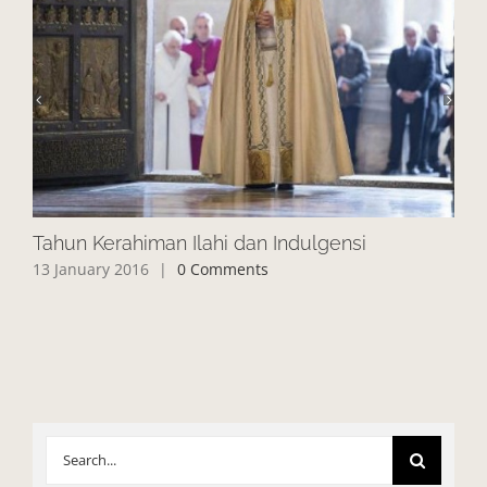
Tahun Kerahiman Ilahi dan Indulgensi
Sa
13 January 2016
|
0 Comments
24 
Search
for: