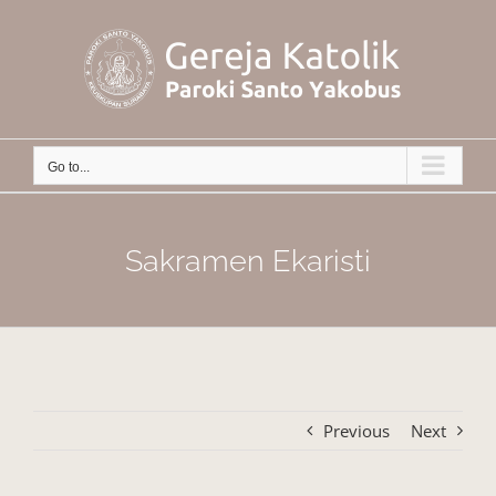
Skip
to
content
Go to...
Sakramen Ekaristi
Previous
Next