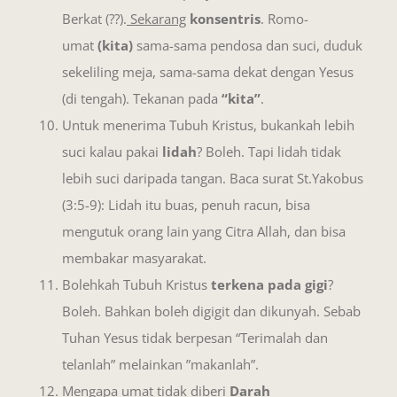
Berkat (??).
Sekarang
konsentris
. Romo-
umat
(kita)
sama-sama pendosa dan suci, duduk
sekeliling meja, sama-sama dekat dengan Yesus
(di tengah). Tekanan pada
“kita”
.
Untuk menerima Tubuh Kristus, bukankah lebih
suci kalau pakai
lidah
? Boleh. Tapi lidah tidak
lebih suci daripada tangan. Baca surat St.Yakobus
(3:5-9): Lidah itu buas, penuh racun, bisa
mengutuk orang lain yang Citra Allah, dan bisa
membakar masyarakat.
Bolehkah Tubuh Kristus
terkena pada gigi
?
Boleh. Bahkan boleh digigit dan dikunyah. Sebab
Tuhan Yesus tidak berpesan “Terimalah dan
telanlah” melainkan ”makanlah”.
Mengapa umat tidak diberi
Darah