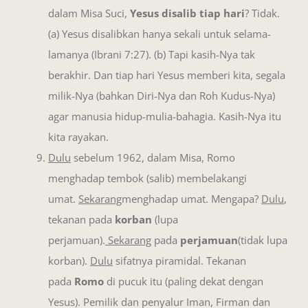
dalam Misa Suci,
Yesus disalib tiap hari
? Tidak.
(a) Yesus disalibkan hanya sekali untuk selama-
lamanya (Ibrani 7:27). (b) Tapi kasih-Nya tak
berakhir. Dan tiap hari Yesus memberi kita, segala
milik-Nya (bahkan Diri-Nya dan Roh Kudus-Nya)
agar manusia hidup-mulia-bahagia. Kasih-Nya itu
kita rayakan.
Dulu
sebelum 1962, dalam Misa, Romo
menghadap tembok (salib) membelakangi
umat.
Sekarang
menghadap umat. Mengapa?
Dulu
,
tekanan pada
korban
(lupa
perjamuan).
Sekarang
pada
perjamuan
(tidak lupa
korban).
Dulu
sifatnya piramidal. Tekanan
pada
Romo
di pucuk itu (paling dekat dengan
Yesus). Pemilik dan penyalur Iman, Firman dan