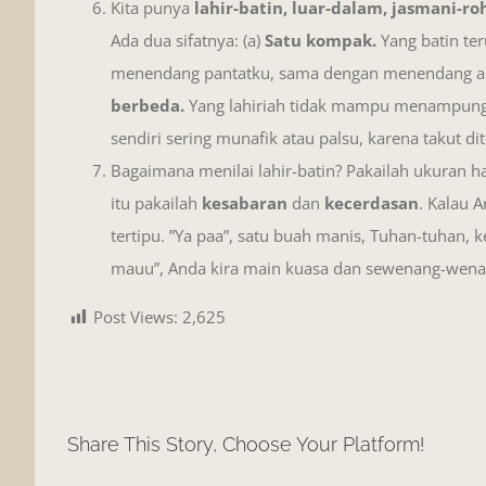
Kita punya
lahir-batin, luar-dalam, jasmani-ro
Ada dua sifatnya: (a)
Satu kompak.
Yang batin ter
menendang pantatku, sama dengan menendang aku.
berbeda.
Yang lahiriah tidak mampu menampung
sendiri sering munafik atau palsu, karena takut di
Bagaimana menilai lahir-batin? Pakailah ukuran hat
itu pakailah
kesabaran
dan
kecerdasan
. Kalau 
tertipu. ”Ya paa”, satu buah manis, Tuhan-tuhan, k
mauu”, Anda kira main kuasa dan sewenang-wena
Post Views:
2,625
Share This Story, Choose Your Platform!