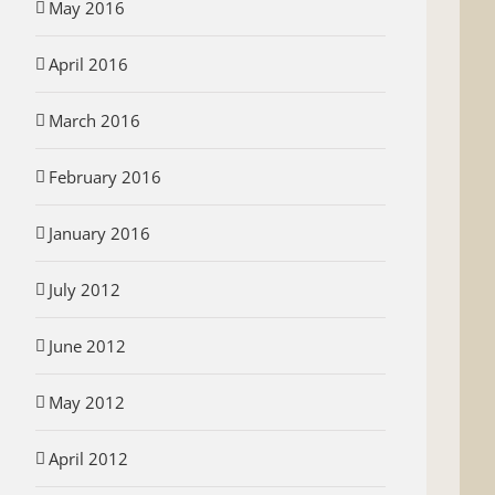
May 2016
April 2016
March 2016
Sakramen Krisma
February 2016
reja Katolik
3 June 2012
|
0 Comments
an Perceraian?
January 2016
|
0 Comments
July 2012
June 2012
May 2012
April 2012