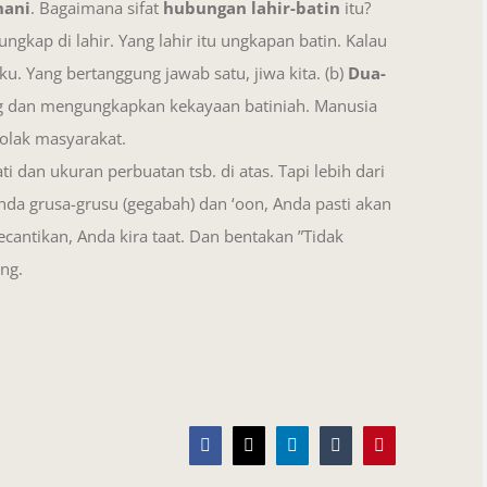
hani
. Bagaimana sifat
hubungan lahir-batin
itu?
ungkap di lahir. Yang lahir itu ungkapan batin. Kalau
 Yang bertanggung jawab satu, jiwa kita. (b)
Dua-
 dan mengungkapkan kekayaan batiniah. Manusia
tolak masyarakat.
i dan ukuran perbuatan tsb. di atas. Tapi lebih dari
Anda grusa-grusu (gegabah) dan ‘oon, Anda pasti akan
ecantikan, Anda kira taat. Dan bentakan ”Tidak
ng.
Facebook
X
LinkedIn
Tumblr
Pinterest