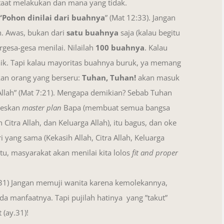
taat melakukan dan mana yang tidak.
“Pohon dinilai dari buahnya
” (Mat 12:33). Jangan
h. Awas, bukan dari
satu buahnya
saja (kalau begitu
ergesa-gesa menilai. Nilailah
100 buahnya
. Kalau
ik. Tapi kalau mayoritas buahnya buruk, ya memang
kan orang yang berseru:
Tuhan, Tuhan!
akan masuk
llah” (Mat 7:21). Mengapa demikian? Sebab Tuhan
seskan
master plan
Bapa (membuat semua bangsa
Citra Allah, dan Keluarga Allah), itu bagus, dan oke
ri yang sama (Kekasih Allah, Citra Allah, Keluarga
 itu, masyarakat akan menilai kita lolos
fit and proper
1) Jangan memuji wanita karena kemolekannya,
a manfaatnya. Tapi pujilah hatinya yang ”takut”
 (ay.31)!