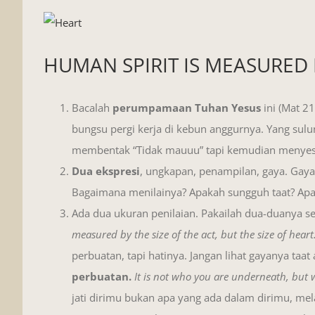
View
Larger
HUMAN SPIRIT IS MEASURED 
Image
Bacalah
perumpamaan Tuhan Yesus
ini (Mat 2
bungsu pergi kerja di kebun anggurnya. Yang sulun
membentak “Tidak mauuu” tapi kemudian menyesal 
Dua ekspresi
, ungkapan, penampilan, gaya. Gaya 
Bagaimana menilainya? Apakah sungguh taat? Ap
Ada dua ukuran penilaian. Pakailah dua-duanya sek
measured by the size of the act, but the size of heart
perbuatan, tapi hatinya. Jangan lihat gayanya taat 
perbuatan.
It is not who you are underneath, but w
jati dirimu bukan apa yang ada dalam dirimu, mel