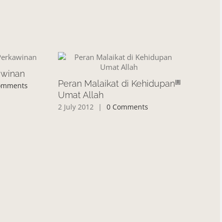
awinan
Peran Malaikat di Kehidupan
Apakah Ge
omments
Umat Allah
Mengijink
2 July 2012
|
0 Comments
2 July 2012