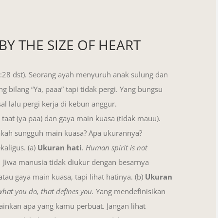
BY THE SIZE OF HEART
1:28 dst). Seorang ayah menyuruh anak sulung dan
g bilang “Ya, paaa” tapi tidak pergi. Yang bungsu
lalu pergi kerja di kebun anggur.
taat (ya paa) dan gaya main kuasa (tidak mauu).
akah sungguh main kuasa? Apa ukurannya?
aligus. (a)
Ukuran hati
.
Human spirit is not
.
Jiwa manusia tidak diukur dengan besarnya
atau gaya main kuasa, tapi lihat hatinya. (b)
Ukuran
hat you do, that defines you.
Yang mendefinisikan
ainkan apa yang kamu perbuat. Jangan lihat